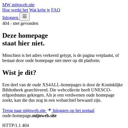
MW
mijnweb
.site
Hoe werkt het
Wat krijg je
FAQ
Inloggen
404 - niet gevonden
Deze homepage
staat hier niet.
Misschien is het adres verkeerd getypt, is de pagina verplaatst, of
bestaat deze oude homepage niet meer op dit platform.
Wist je dit?
Een deel van de oude XS4ALL-homepages is door de Koninklijke
Bibliotheek gearchiveerd. Die webcollectie heeft UNESCO-
erfgoedstatus gekregen. Als je een verdwenen oude homepage
zoekt, kan die dus nog in een webarchief bewaard zijn.
Terug naar mijnweb.site
Inloggen op het portaal
oude-homepage
.mijnweb.site
HTTP/1.1 404