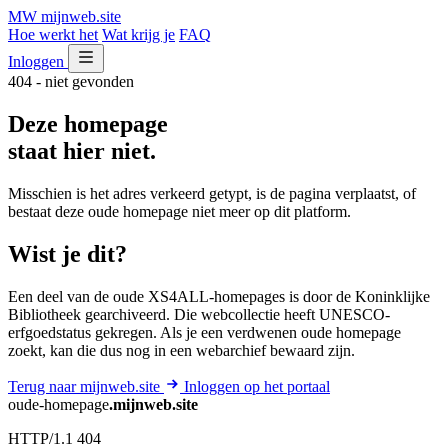
MW
mijnweb
.site
Hoe werkt het
Wat krijg je
FAQ
Inloggen
404 - niet gevonden
Deze homepage
staat hier niet.
Misschien is het adres verkeerd getypt, is de pagina verplaatst, of
bestaat deze oude homepage niet meer op dit platform.
Wist je dit?
Een deel van de oude XS4ALL-homepages is door de Koninklijke
Bibliotheek gearchiveerd. Die webcollectie heeft UNESCO-
erfgoedstatus gekregen. Als je een verdwenen oude homepage
zoekt, kan die dus nog in een webarchief bewaard zijn.
Terug naar mijnweb.site
Inloggen op het portaal
oude-homepage
.mijnweb.site
HTTP/1.1 404