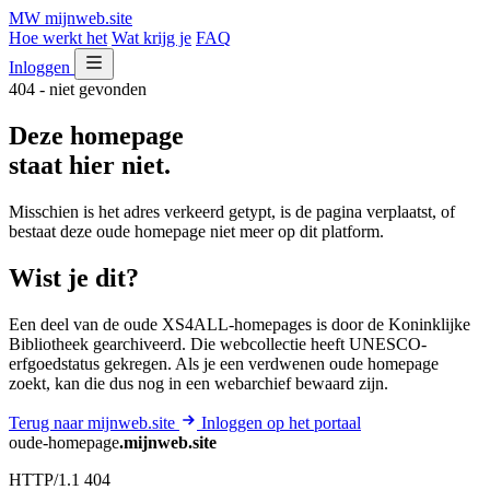
MW
mijnweb
.site
Hoe werkt het
Wat krijg je
FAQ
Inloggen
404 - niet gevonden
Deze homepage
staat hier niet.
Misschien is het adres verkeerd getypt, is de pagina verplaatst, of
bestaat deze oude homepage niet meer op dit platform.
Wist je dit?
Een deel van de oude XS4ALL-homepages is door de Koninklijke
Bibliotheek gearchiveerd. Die webcollectie heeft UNESCO-
erfgoedstatus gekregen. Als je een verdwenen oude homepage
zoekt, kan die dus nog in een webarchief bewaard zijn.
Terug naar mijnweb.site
Inloggen op het portaal
oude-homepage
.mijnweb.site
HTTP/1.1 404